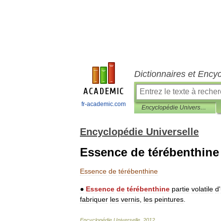
Dictionnaires et Ency
fr-academic.com
Encyclopédie Universelle
Encyclopédie Universelle
Essence de térébenthine
Essence
de
térébenthine
●
Essence
de
térébenthine
partie
volatile
d
'
fabriquer
les
vernis
,
les
peintures
.
Encyclopédie
Universelle
.
2012
.