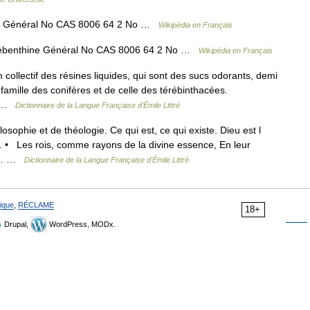
e Général No CAS 8006 64 2 No …
Wikipédia en Français
ébenthine Général No CAS 8006 64 2 No …
Wikipédia en Français
 collectif des résines liquides, qui sont des sucs odorants, demi
 famille des conifères et de celle des térébinthacées.
u… …
Dictionnaire de la Langue Française d'Émile Littré
sophie et de théologie. Ce qui est, ce qui existe. Dieu est l
 • Les rois, comme rayons de la divine essence, En leur
R.… …
Dictionnaire de la Langue Française d'Émile Littré
ique
,
RÉCLAME
18+
Drupal,
WordPress, MODx.