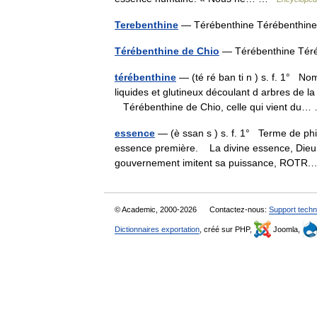
Terebenthine
— Térébenthine Térébenthin
Térébenthine de Chio
— Térébenthine Tér
térébenthine
— (té ré ban ti n ) s. f. 1° Nom
liquides et glutineux découlant d arbres de la
Térébenthine de Chio, celle qui vient d
essence
— (è ssan s ) s. f. 1° Terme de philo
essence première. La divine essence, Dieu.
gouvernement imitent sa puissance, ROT
© Academic, 2000-2026
Contactez-nous:
Support techn
Dictionnaires exportation
, créé sur PHP,
Joomla,