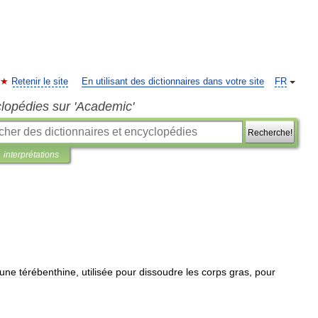
Retenir le site
En utilisant des dictionnaires dans votre site
FR
clopédies sur 'Academic'
Recherche!
interprétations
une
térébenthine
,
utilisée
pour
dissoudre
les
corps
gras
,
pour