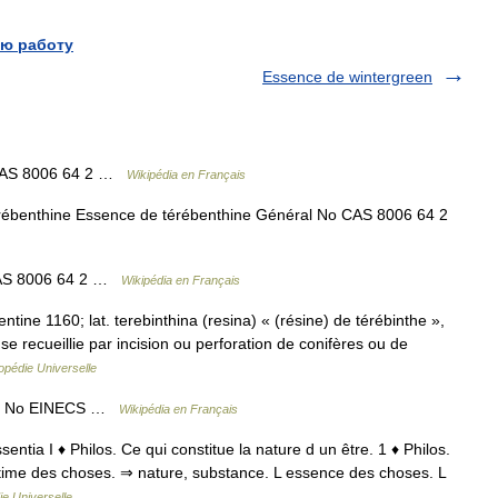
ю работу
Essence de wintergreen
CAS 8006 64 2 …
Wikipédia en Français
ébenthine Essence de térébenthine Général No CAS 8006 64 2
AS 8006 64 2 …
Wikipédia en Français
rbentine 1160; lat. terebinthina (resina) « (résine) de térébinthe »,
se recueillie par incision ou perforation de conifères ou de
opédie Universelle
 2 No EINECS …
Wikipédia en Français
essentia I ♦ Philos. Ce qui constitue la nature d un être. 1 ♦ Philos.
ntime des choses. ⇒ nature, substance. L essence des choses. L
e Universelle