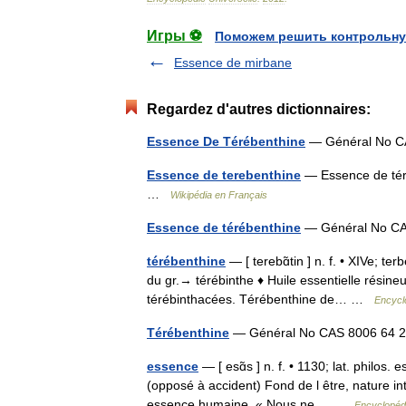
Игры ⚽
Поможем решить контрольну
Essence de mirbane
Regardez d'autres dictionnaires:
Essence De Térébenthine
— Général No 
Essence de terebenthine
— Essence de tér
…
Wikipédia en Français
Essence de térébenthine
— Général No C
térébenthine
— [ terebɑ̃tin ] n. f. • XIVe; te
du gr.→ térébinthe ♦ Huile essentielle résineu
térébinthacées. Térébenthine de… …
Encycl
Térébenthine
— Général No CAS 8006 64
essence
— [ esɑ̃s ] n. f. • 1130; lat. philos. 
(opposé à accident) Fond de l être, nature i
essence humaine. « Nous ne… …
Encyclopédi